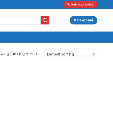
TƯ VẤN MUA HÀNG
0916423244
wing the single result