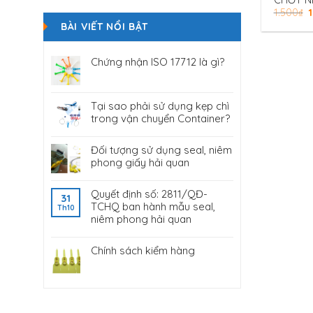
CHỐT N
1.500
₫
THÙNG N
APH-07
BÀI VIẾT NỔI BẬT
Chứng nhận ISO 17712 là gì?
Tại sao phải sử dụng kẹp chì
trong vận chuyển Container?
Đối tượng sử dụng seal, niêm
phong giấy hải quan
Quyết định số: 2811/QĐ-
31
TCHQ ban hành mẫu seal,
Th10
niêm phong hải quan
Chính sách kiểm hàng