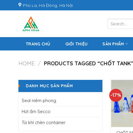
Skip
Phú La, Hà Đông, Hà Nội
to
content
Search
for:
TRANG CHỦ
GIỚI THIỆU
SẢN PHẨM
HOME
/
PRODUCTS TAGGED “CHỐT TANK
DANH MỤC SẢN PHẨM
-17%
Seal niêm phong
Hút ẩm Secco
Túi khí chèn container