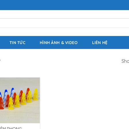
TIN TỨC
HÌNH ẢNH & VIDEO
LIÊN HỆ
”
Sho