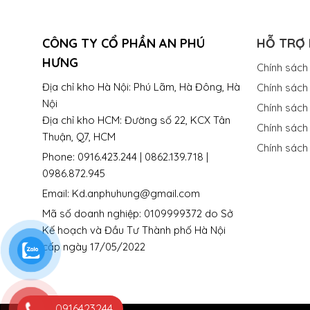
CÔNG TY CỔ PHẦN AN PHÚ
HỖ TRỢ
HƯNG
Chính sách
Địa chỉ kho Hà Nội: Phú Lãm, Hà Đông, Hà
Chính sách 
Nội
Chính sách
Địa chỉ kho HCM: Đường số 22, KCX Tân
Chính sách
Thuận, Q7, HCM
Chính sách
Phone: 0916.423.244 | 0862.139.718 |
0986.872.945
Email: Kd.anphuhung@gmail.com
Mã số doanh nghiệp: 0109999372 do Sở
Kế hoạch và Đầu Tư Thành phố Hà Nội
cấp ngày 17/05/2022
0916423244