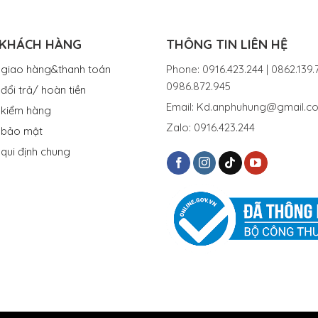
 KHÁCH HÀNG
THÔNG TIN LIÊN HỆ
 giao hàng&thanh toán
Phone: 0916.423.244 | 0862.139.7
0986.872.945
đổi trả/ hoàn tiền
Email: Kd.anphuhung@gmail.c
 kiểm hàng
Zalo: 0916.423.244
 bảo mật
 qui định chung