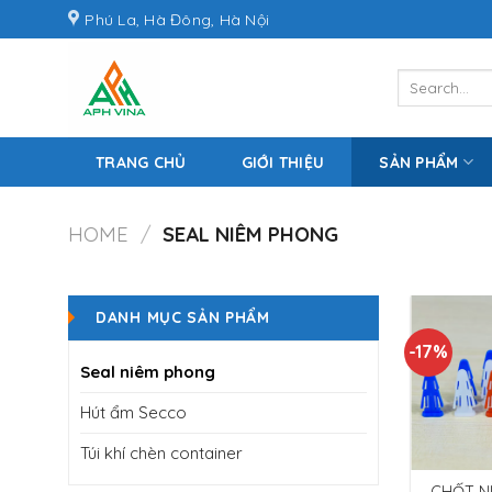
Skip
Phú La, Hà Đông, Hà Nội
to
content
Search
for:
TRANG CHỦ
GIỚI THIỆU
SẢN PHẨM
HOME
/
SEAL NIÊM PHONG
DANH MỤC SẢN PHẨM
-17%
Seal niêm phong
Hút ẩm Secco
Túi khí chèn container