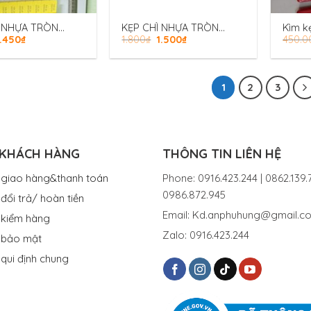
Ì NHỰA TRÒN
KẸP CHÌ NHỰA TRÒN
Kìm k
1.450
₫
1.800
₫
1.500
₫
450.0
M LOẠI 27CM
KHOÁ KIM LOẠI 30CM
NS
FS8PP-NS
1
2
3
 KHÁCH HÀNG
THÔNG TIN LIÊN HỆ
 giao hàng&thanh toán
Phone: 0916.423.244 | 0862.139.7
0986.872.945
đổi trả/ hoàn tiền
Email: Kd.anphuhung@gmail.c
 kiểm hàng
Zalo: 0916.423.244
 bảo mật
 qui định chung