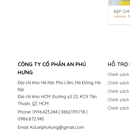
KẸP CH
1.800
₫
KHOÁ KI
FS8PP-
CÔNG TY CỔ PHẦN AN PHÚ
HỖ TRỢ
HƯNG
Chính sách
Địa chỉ kho Hà Nội: Phú Lãm, Hà Đông, Hà
Chính sách 
Nội
Chính sách
Địa chỉ kho HCM: Đường số 22, KCX Tân
Chính sách
Thuận, Q7, HCM
Chính sách
Phone: 0916.423.244 | 0862.139.718 |
0986.872.945
Email: Kd.anphuhung@gmail.com