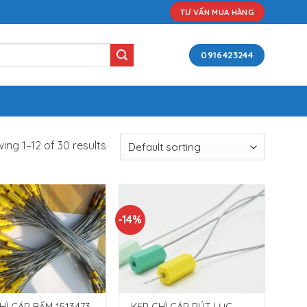
TƯ VẤN MUA HÀNG
0916423244
ing 1–12 of 30 results
-14%