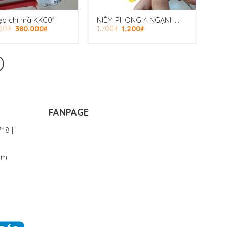
ẹp chì mã KKC01
NIÊM PHONG 4 NGẠNH
00
₫
380.000
₫
1.700
₫
1.200
₫
S0000001
FANPAGE
18 |
om