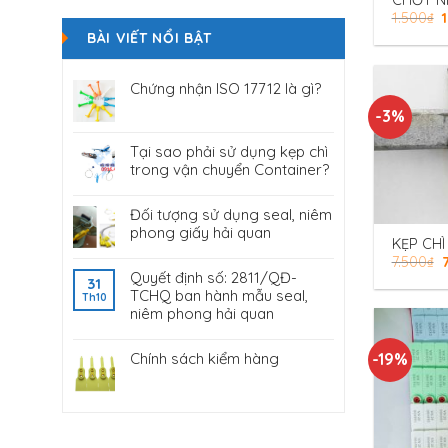
CHỐT N
1.500
₫
THÙNG N
APH-07
BÀI VIẾT NỔI BẬT
Chứng nhận ISO 17712 là gì?
-3%
Tại sao phải sử dụng kẹp chì
trong vận chuyển Container?
Đối tượng sử dụng seal, niêm
phong giấy hải quan
KẸP CHÌ
7.500
₫
Quyết định số: 2811/QĐ-
31
TCHQ ban hành mẫu seal,
Th10
niêm phong hải quan
Chính sách kiểm hàng
-19%