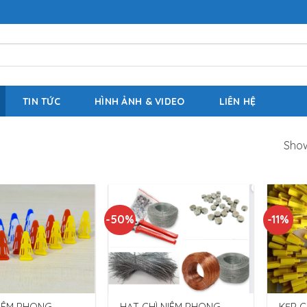
TIN TỨC
HÌNH ẢNH & VIDEO
LIÊN HỆ
Show
-50%
-11%