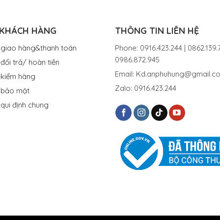
 KHÁCH HÀNG
THÔNG TIN LIÊN HỆ
 giao hàng&thanh toán
Phone: 0916.423.244 | 0862.139.7
0986.872.945
đổi trả/ hoàn tiền
Email: Kd.anphuhung@gmail.c
 kiểm hàng
Zalo: 0916.423.244
 bảo mật
 qui định chung