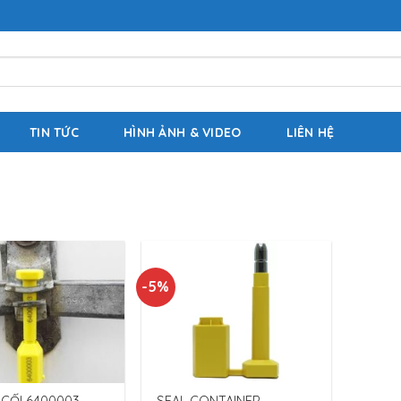
TIN TỨC
HÌNH ẢNH & VIDEO
LIÊN HỆ
-5%