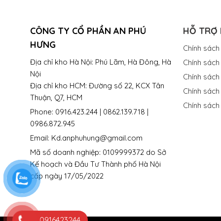
CÔNG TY CỔ PHẦN AN PHÚ
HỖ TRỢ
HƯNG
Chính sách
Địa chỉ kho Hà Nội: Phú Lãm, Hà Đông, Hà
Chính sách 
Nội
Chính sách
Địa chỉ kho HCM: Đường số 22, KCX Tân
Chính sách
Thuận, Q7, HCM
Chính sách
Phone: 0916.423.244 | 0862.139.718 |
0986.872.945
Email: Kd.anphuhung@gmail.com
Mã số doanh nghiệp: 0109999372 do Sở
Kế hoạch và Đầu Tư Thành phố Hà Nội
cấp ngày 17/05/2022
0916423244