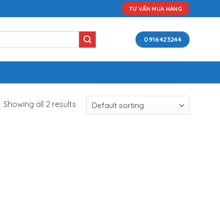
TƯ VẤN MUA HÀNG
0916423244
Showing all 2 results