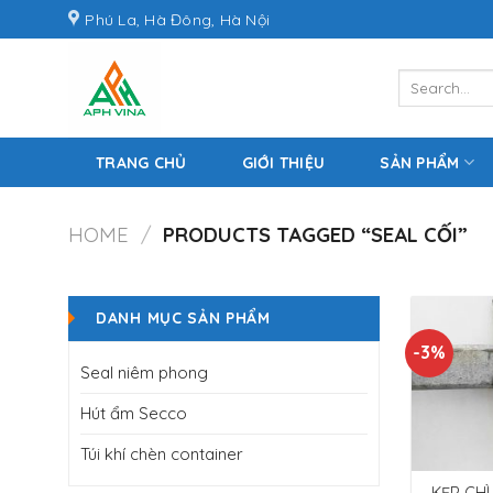
Skip
Phú La, Hà Đông, Hà Nội
to
content
Search
for:
TRANG CHỦ
GIỚI THIỆU
SẢN PHẨM
HOME
/
PRODUCTS TAGGED “SEAL CỐI”
DANH MỤC SẢN PHẨM
-3%
Seal niêm phong
Hút ẩm Secco
Túi khí chèn container