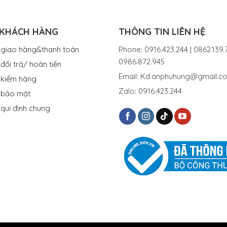
 KHÁCH HÀNG
THÔNG TIN LIÊN HỆ
 giao hàng&thanh toán
Phone: 0916.423.244 | 0862.139.7
0986.872.945
đổi trả/ hoàn tiền
Email: Kd.anphuhung@gmail.c
 kiểm hàng
Zalo: 0916.423.244
 bảo mật
 qui định chung