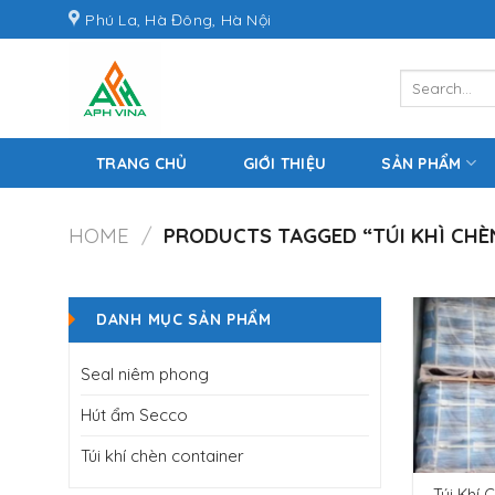
Skip
Phú La, Hà Đông, Hà Nội
to
content
Search
for:
TRANG CHỦ
GIỚI THIỆU
SẢN PHẨM
HOME
/
PRODUCTS TAGGED “TÚI KHÌ CHÈ
DANH MỤC SẢN PHẨM
Seal niêm phong
Hút ẩm Secco
Túi khí chèn container