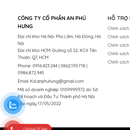
CÔNG TY CỔ PHẦN AN PHÚ
HỖ TRỢ
HƯNG
Chính sách
Địa chỉ kho Hà Nội: Phú Lãm, Hà Đông, Hà
Chính sách 
Nội
Chính sách
Địa chỉ kho HCM: Đường số 22, KCX Tân
Chính sách
Thuận, Q7, HCM
Chính sách
Phone: 0916.423.244 | 0862.139.718 |
0986.872.945
Email: Kd.anphuhung@gmail.com
Mã số doanh nghiệp: 0109999372 do Sở
Kế hoạch và Đầu Tư Thành phố Hà Nội
cấp ngày 17/05/2022
0916423244