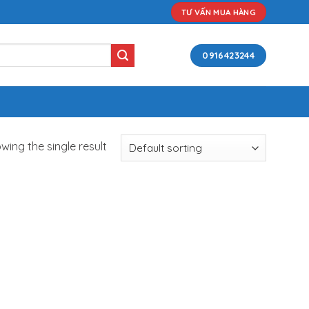
TƯ VẤN MUA HÀNG
0916423244
wing the single result