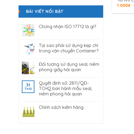
Túi Khí 
1.000
₫
BÀI VIẾT NỔI BẬT
Chứng nhận ISO 17712 là gì?
Tại sao phải sử dụng kẹp chì
trong vận chuyển Container?
Đối tượng sử dụng seal, niêm
phong giấy hải quan
Quyết định số: 2811/QĐ-
31
TCHQ ban hành mẫu seal,
Th10
niêm phong hải quan
Chính sách kiểm hàng