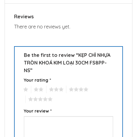
Reviews
There are no reviews yet.
Be the first to review “KẸP CHÌ NHỰA
TRÒN KHOÁ KIM LOẠI 30CM FS8PP-
NS”
Your rating
*
1
2
3
4
5
Your review
*