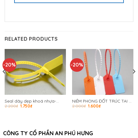
RELATED PRODUCTS
-20%
-20%
Seal dây dẹp khoá nhựa-
NIÊM PHONG ĐỐT TRÚC TAI XÉ
2.200
₫
1.750
₫
2.000
₫
1.600
₫
32cm APH -C08
33CM. L360
CÔNG TY CỔ PHẦN AN PHÚ HƯNG