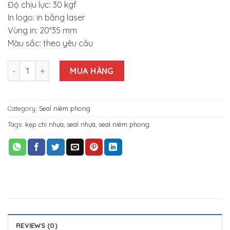
Độ chịu lực: 30 kgf
In logo: in bằng laser
Vùng in: 20*35 mm
Màu sắc: theo yêu cầu
KẸP CHÌ NHỰA TRÒN KHOÁ KIM LOẠI 30CM FS8PP-NS quantity
MUA HÀNG
Category:
Seal niêm phong
Tags:
kẹp chì nhựa
,
seal nhựa
,
seal niêm phong
REVIEWS (0)