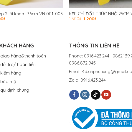
ẹp 2 lõi khoá -36cm VN 001-003
KẸP CHÌ ĐỐT TRÚC NHỎ 25CM 
00
₫
1.500
₫
1.200
₫
 KHÁCH HÀNG
THÔNG TIN LIÊN HỆ
 giao hàng&thanh toán
Phone: 0916.423.244 | 0862.139.7
0986.872.945
đổi trả/ hoàn tiền
Email: Kd.anphuhung@gmail.c
 kiểm hàng
Zalo: 0916.423.244
 bảo mật
 qui định chung