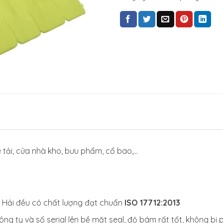
tải, cửa nhà kho, bưu phẩm, cổ bao,…
 Hải đều có chất lượng đạt chuẩn
ISO 17712:2013
ng ty và số serial lên bề mặt seal, độ bám rất tốt, không bị 