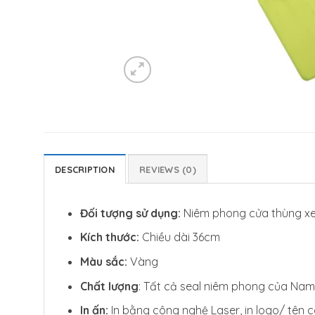
DESCRIPTION
REVIEWS (0)
Đối tượng sử dụng:
Niêm phong cửa thùng xe 
Kích thước:
Chiều dài 36cm
Màu sắc:
Vàng
Chất lượng
: Tất cả seal niêm phong của Nam
In ấn:
In bằng công nghệ Laser, in logo/ tên cô