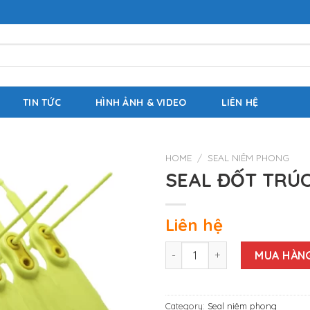
TIN TỨC
HÌNH ẢNH & VIDEO
LIÊN HỆ
HOME
/
SEAL NIÊM PHONG
SEAL ĐỐT TRÚC 
Liên hệ
SEAL ĐỐT TRÚC 2 LÕI KHÓA - 
MUA HÀN
Category:
Seal niêm phong