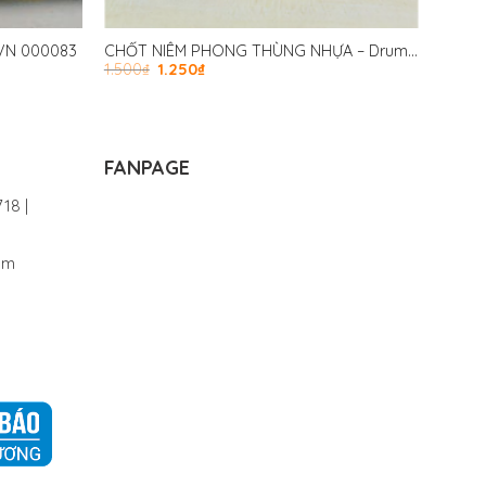
VN 000083
CHỐT NIÊM PHONG THÙNG NHỰA – Drum
1.500
₫
1.250
₫
Seal APH-07
FANPAGE
18 |
om