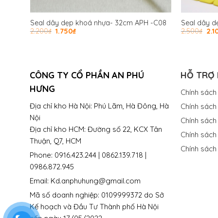
Seal dây dẹp khoá nhựa- 32cm APH -C08
Seal dây d
2.200
₫
1.750
₫
2.500
₫
2.1
CÔNG TY CỔ PHẦN AN PHÚ
HỖ TRỢ
HƯNG
Chính sách
Địa chỉ kho Hà Nội: Phú Lãm, Hà Đông, Hà
Chính sách 
Nội
Chính sách
Địa chỉ kho HCM: Đường số 22, KCX Tân
Chính sách
Thuận, Q7, HCM
Chính sách
Phone: 0916.423.244 | 0862.139.718 |
0986.872.945
Email: Kd.anphuhung@gmail.com
Mã số doanh nghiệp: 0109999372 do Sở
Kế hoạch và Đầu Tư Thành phố Hà Nội