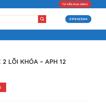
TƯ VẤN MUA HÀNG
0916423244
2 LÕI KHÓA – APH 12
APH 12 quantity
G