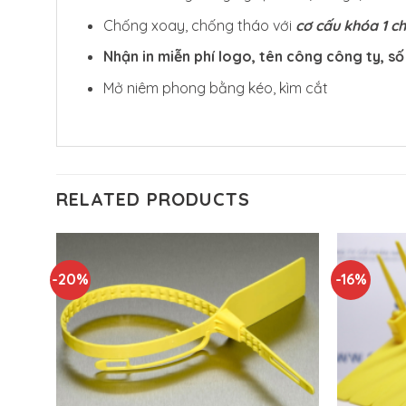
Chống xoay, chống tháo với
cơ cấu khóa 1 c
Nhận in miễn phí logo, tên công công ty, số
Mở niêm phong bằng kéo, kìm cắt
RELATED PRODUCTS
-20%
-16%