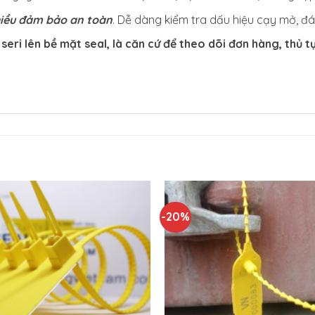
hiều đảm bảo an toàn
. Dễ dàng kiểm tra dấu hiệu cạy mở, 
 seri lên bề mặt seal, là căn cứ để theo dõi đơn hàng, thủ 
-20%